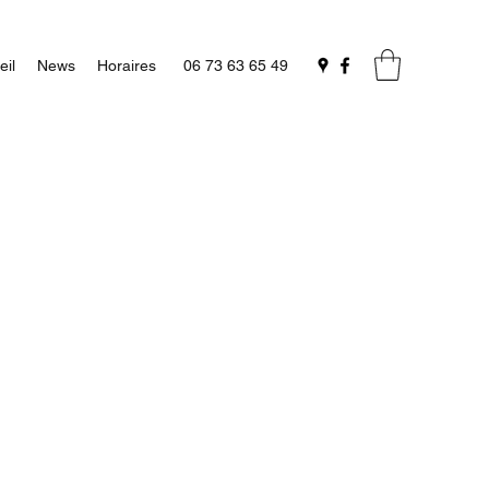
eil
News
Horaires
06 73 63 65 49