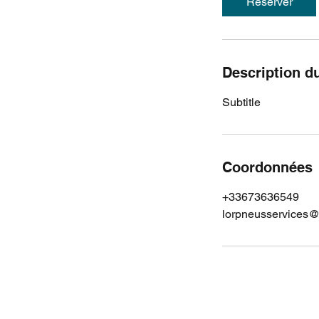
Réserver
Description d
Subtitle
Coordonnées
+33673636549
lorpneusservices@