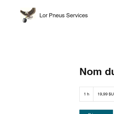
Lor Pneus Services
Nom du
19,99
dollars
1 h
1
19,99 $
des
États-
Unis